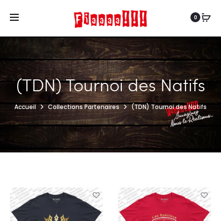
0
(TDN) Tournoi des Natifs
Accueil
Collections Partenaires
(TDN) Tournoi des Natifs
r
r