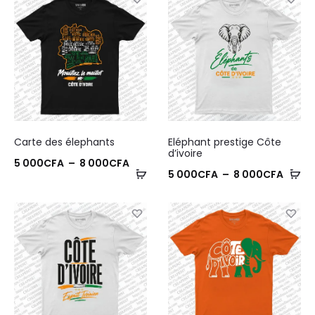
Carte des élephants
Eléphant prestige Côte
d’ivoire
Plage
5 000
CFA
–
8 000
CFA
Plage
5 000
CFA
–
8 000
CFA
de
de
prix :
prix :
5
5
000CFA
000C
à
à
8
8
000CFA