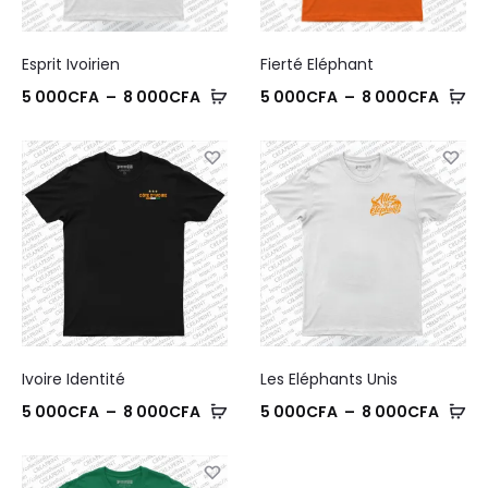
000C
Esprit Ivoirien
Fierté Eléphant
Plage
Plage
5 000
CFA
–
8 000
CFA
5 000
CFA
–
8 000
CFA
de
de
prix :
prix :
5
5
000CFA
000C
à
à
8
8
000CFA
000C
Ivoire Identité
Les Eléphants Unis
Plage
Plage
5 000
CFA
–
8 000
CFA
5 000
CFA
–
8 000
CFA
de
de
prix :
prix :