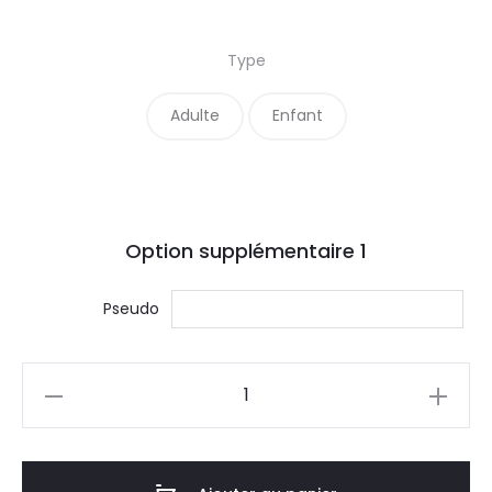
à
8
Type
000CF
Adulte
Enfant
Option supplémentaire
1
Pseudo
quantité
de
Ivoire
Identité