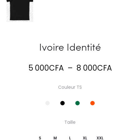
Ivoire Identité
Plage
5 000
CFA
–
8 000
CFA
de
Couleur TS
prix :
5
Taille
000CF
S
M
L
XL
XXL