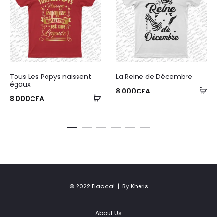
Tous Les Papys naissent
La Reine de Décembre
égaux
8 000
CFA
8 000
CFA
© 2022 Fiaaaa! |
By Kheris
About Us