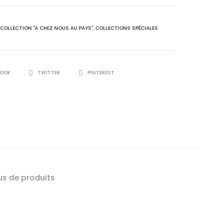
COLLECTION "A CHEZ NOUS AU PAYS"
,
COLLECTIONS SPÉCIALES
R
BOOK
TWITTER
PINTEREST
us de produits