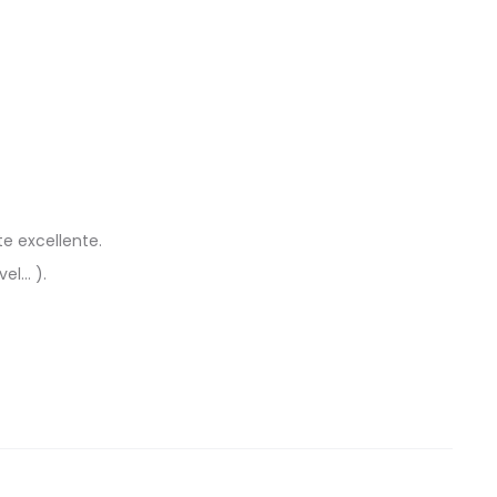
te excellente.
vel… ).