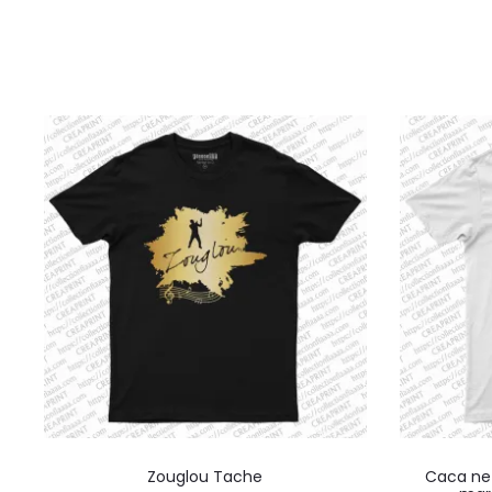
Ce
Zouglou Tache
Caca ne 
produit