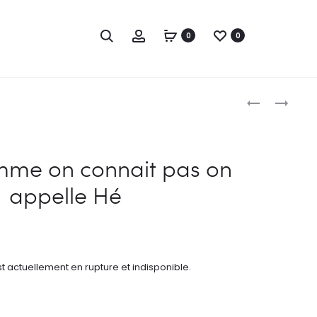
Chercher
Compte
0
0
Naviga
PIMENT
GROS
BRÛLE
CŒUR
produi
MAIS
NE
ASTICOT
MANGE
omme on connait pas on
VIT
PAS
appelle Hé
DEDANS
DU
RIZ
CHAUD
t actuellement en rupture et indisponible.