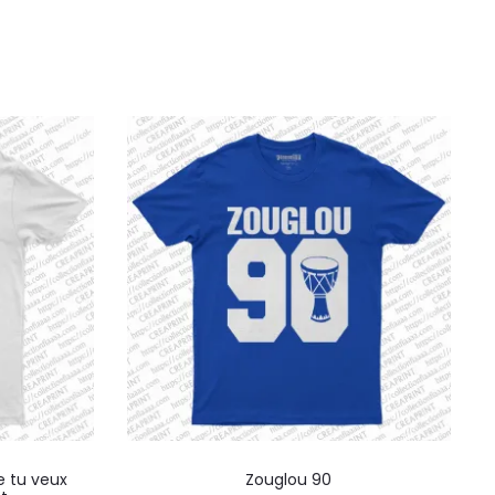
Ce
Ce
 tu veux
Zouglou 90
produit
produ