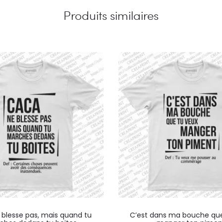
Produits similaires
Ce
blesse pas, mais quand tu
C’est dans ma bouche que
produit