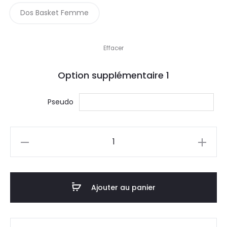
Dos Basket Femme
Effacer
Option supplémentaire
1
Pseudo
quantité
de
Bride
To
Ajouter au panier
Be
With
Ring