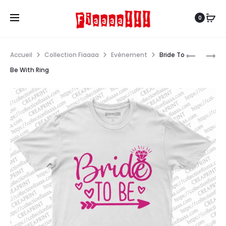
0
Navi
TEAM
BRIDE
Accueil
Collection Fiaaaa
Evènement
Bride To
BRIDE
TO
produ
Be With Ring
BE
&
RING