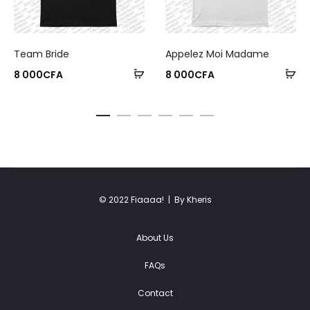
Team Bride
Appelez Moi Madame
8 000
CFA
8 000
CFA
© 2022 Fiaaaa! |
By Kheris
About Us
FAQs
Contact