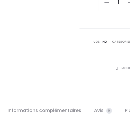
de
ZIF
Rond
Unisexe
UGS :
ND
CATÉGORIES
PARTAGE
FACE
Informations complémentaires
Avis
Pl
0