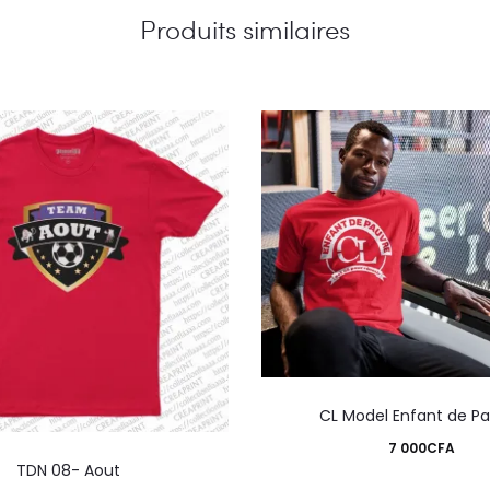
Produits similaires
CL Model Enfant de P
Ce
7 000
CFA
TDN 08- Aout
produit