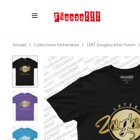
Accueil
Collections Partenaires
(ZIF) Zouglou Inter Forum