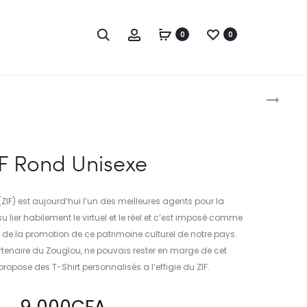
Chercher
Compte
0
0
Navi
ZIF
ECRITURE
produ
UNISEXE
F Rond Unisexe
ZIF) est aujourd’hui l’un des meilleures agents pour la
u lier habilement le virtuel et le réel et c’est imposé comme
 de la promotion de ce patrimoine culturel de notre pays.
rtenaire du Zouglou, ne pouvais rester en marge de cet
opose des T-Shirt personnalisés a l’effigie du ZIF.