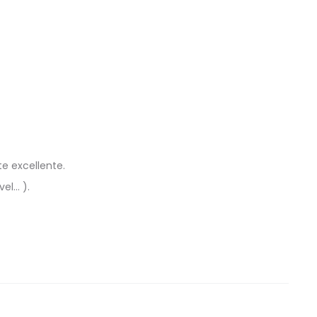
te excellente.
vel… ).