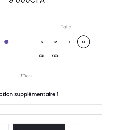
9 000
CFA
Taille
S
M
L
XL
XXL
XXXL
Effacer
ption supplémentaire
1