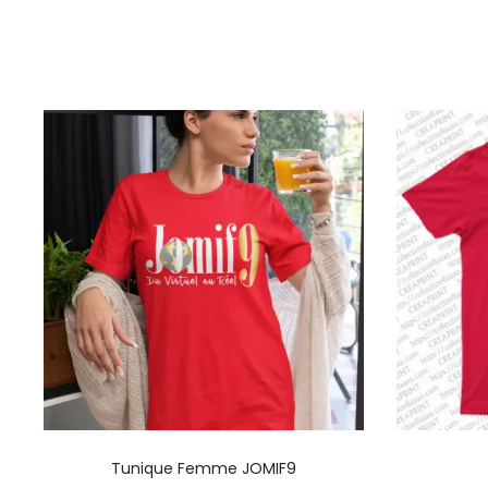
Ce
Tunique Femme JOMIF9
produit