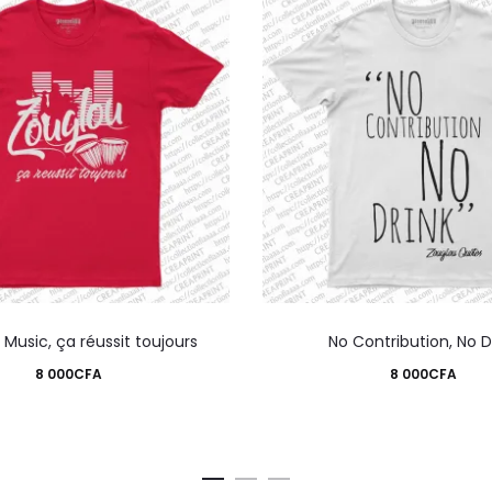
Ce
Music, ça réussit toujours
No Contribution, No D
produit
8 000
CFA
8 000
CFA
a
plusieurs
variations.
Les