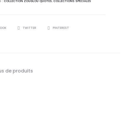
S :
COLLECTION ZOUGLOU QUOTES
,
COLLECTIONS SPÉCIALES
R
BOOK
TWITTER
PINTEREST
us de produits