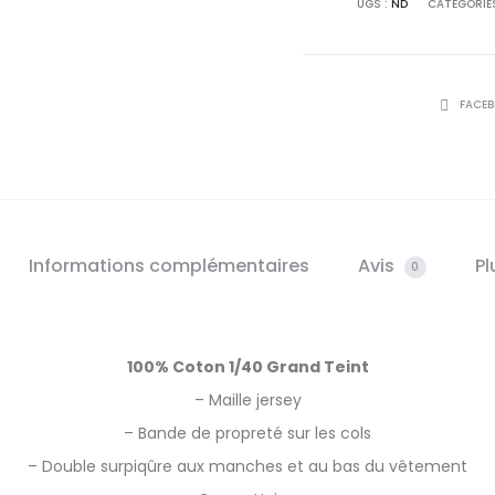
UGS :
ND
CATÉGORIE
qui
est
beau
PARTAGE
FACE
Informations complémentaires
Avis
Pl
0
100% Coton 1/40 Grand Teint
– Maille jersey
– Bande de propreté sur les cols
– Double surpiqûre aux manches et au bas du vêtement