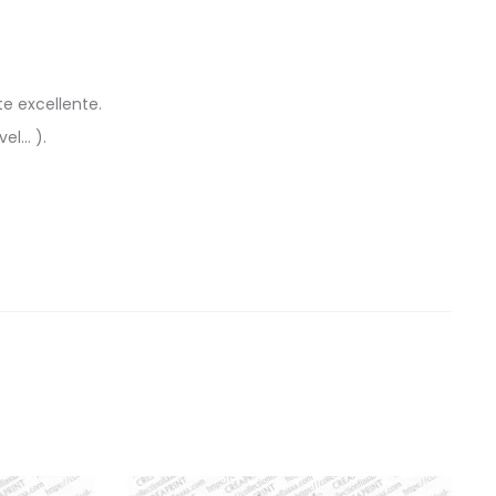
te excellente.
vel… ).