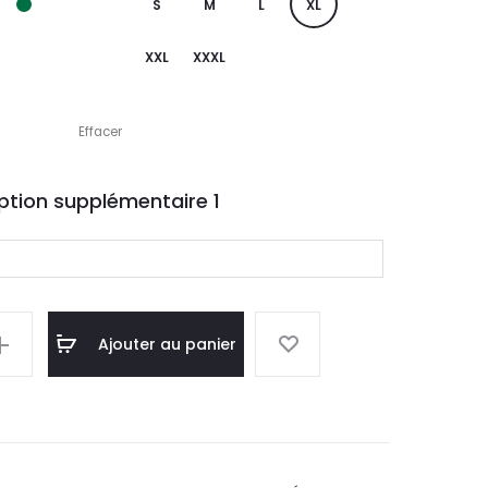
S
M
L
XL
XXL
XXXL
Effacer
ption supplémentaire
1
Ajouter au panier