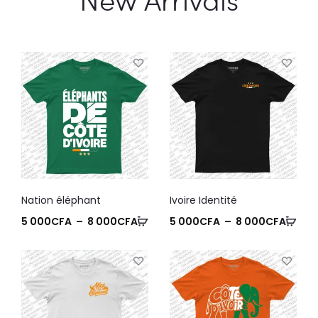
Nation éléphant
Ivoire Identité
5 000
CFA
–
8 000
CFA
5 000
CFA
–
8 000
CFA