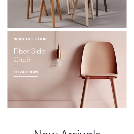
NEW COLLECTION
Fiber Side
Chair
SEE OUR NEWS
New Arrivals