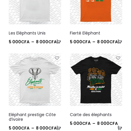
Les Eléphants Unis
Fierté Eléphant
5 000
CFA
–
8 000
CFA
5 000
CFA
–
8 000
CFA
Eléphant prestige Côte
Carte des élephants
d’ivoire
5 000
CFA
–
8 000
CFA
5 000
CFA
–
8 000
CFA