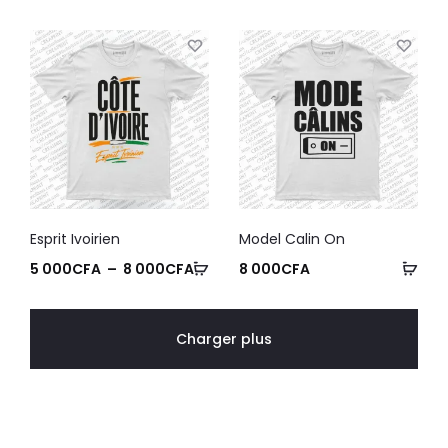
Esprit Ivoirien
Model Calin On
5 000
CFA
–
8 000
CFA
8 000
CFA
Charger plus