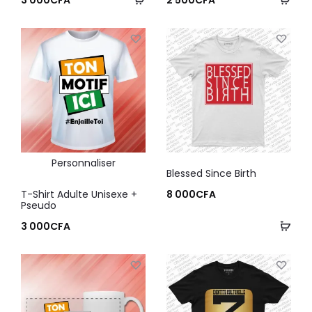
3 000
CFA
2 500
CFA
Personnaliser
Blessed Since Birth
T-Shirt Adulte Unisexe +
8 000
CFA
Pseudo
3 000
CFA