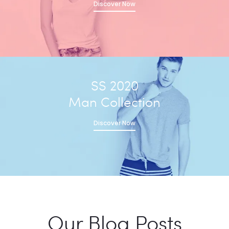
Discover Now
SS 2020
Man Collection
Discover Now
Our Blog Posts