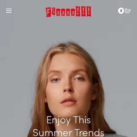
0
Enjoy This
Summer Trends