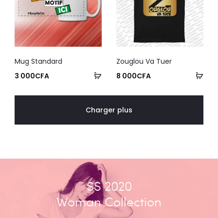
Mug Standard
Zouglou Va Tuer
3 000
CFA
8 000
CFA
Charger plus
SS 2020
Woman Collection