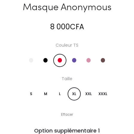
Masque Anonymous
8 000
CFA
Couleur TS
Taille
S
M
L
XL
XXL
XXXL
Effacer
Option supplémentaire
1