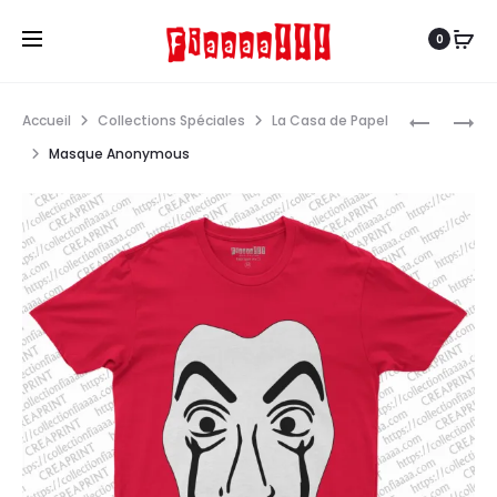
0
Navi
LA
EL
Accueil
Collections Spéciales
La Casa de Papel
CASA
PROFESO
produ
Masque Anonymous
DE
PAPEL