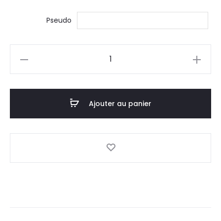
Pseudo
quantité
de
Masque
Anonymous
Ajouter au panier