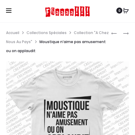
0
Navi
POISSON
CONNAIS
Accueil
Collections Spéciales
Collection "A Chez
VIT
CONNAIT
produ
Nous Au Pays"
Moustique n’aime pas amusement
DANS
GAOU
ou on applaudit
L’EAU
PASSE
MAIS
ON
PEU
LE
NOYER