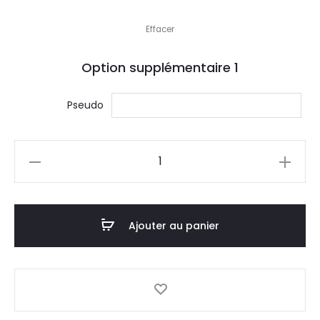
Effacer
Option supplémentaire
1
Pseudo
quantité
de
Moustique
n'aime
Ajouter au panier
pas
amusement
ou
on
applaudit