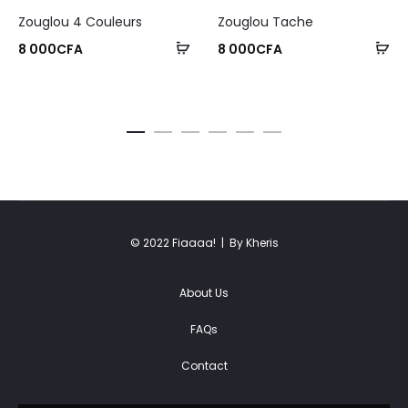
Zouglou 4 Couleurs
Zouglou Tache
8 000
CFA
8 000
CFA
© 2022 Fiaaaa! |
By Kheris
About Us
FAQs
Contact