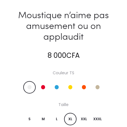
Moustique n’aime pas
amusement ou on
applaudit
8 000
CFA
Couleur TS
Taille
S
M
L
XL
XXL
XXXL